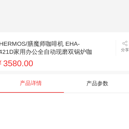
HERMOS/膳魔师咖啡机 EHA-
分享
3421D家用办公全自动现磨双锅炉咖
啡机
3580.00
产品详情
产品参数